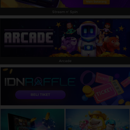
Stream n' Spin
Arcade