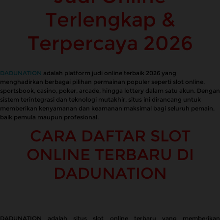
Terlengkap &
Terpercaya 2026
DADUNATION
adalah platform judi online terbaik 2026 yang
menghadirkan berbagai pilihan permainan populer seperti slot online,
sportsbook, casino, poker, arcade, hingga lottery dalam satu akun. Dengan
sistem terintegrasi dan teknologi mutakhir, situs ini dirancang untuk
memberikan kenyamanan dan keamanan maksimal bagi seluruh pemain,
baik pemula maupun profesional.
CARA DAFTAR SLOT
ONLINE TERBARU DI
DADUNATION
DADUNATION adalah situs slot online terbaru yang memberikan