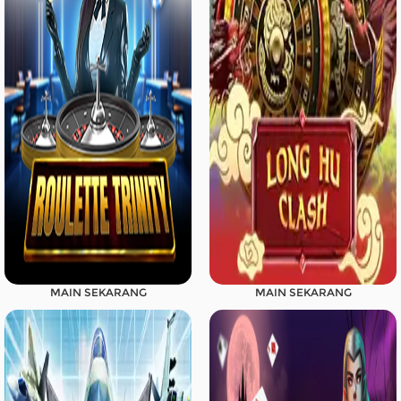
MAIN SEKARANG
MAIN SEKARANG