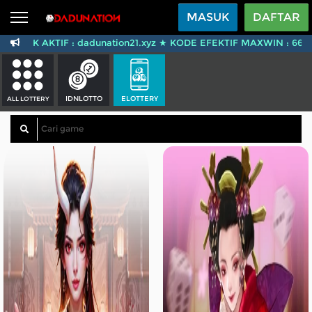
Beranda
MASUK
DAFTAR
 LINK AKTIF : dadunation21.xyz ★ KODE EFEKTIF MAXWIN : 66
Sports
BARU
PROMO
Live Casino
BARU
IDNLOTTO
ELOTTERY
IDNPoker
ALL LOTTERY
BARU
Slots
PROMO
IDNLIVE
BARU
Stream N Spin
Arcade
PROMO
Table Games
Lottery
BARU
PROMO
IDNRaffle