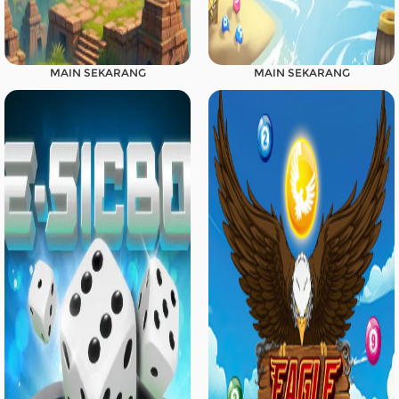
MAIN SEKARANG
MAIN SEKARANG