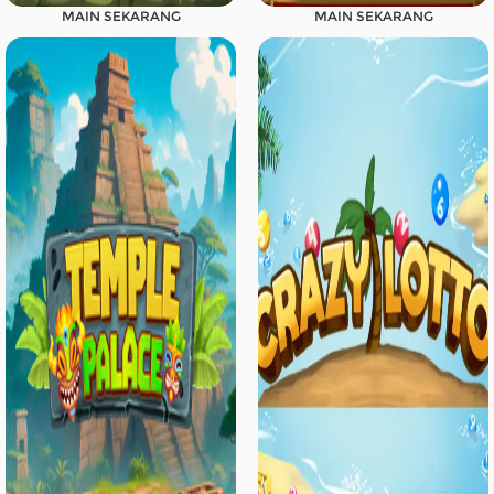
MAIN SEKARANG
MAIN SEKARANG