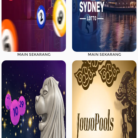
MAIN SEKARANG
MAIN SEKARANG