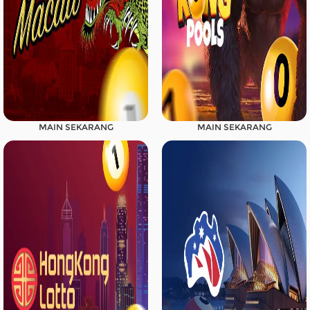
Referral
Promosi
Hubungi Kami
Live Chat
MAIN SEKARANG
MAIN SEKARANG
Pengaduan Customer
Pilih Bahasa:
MASUK
DAFTAR
&copy; DADUNATION : Login Situs Slot Online
Gampang Menang 2026. Hak Cipta Dilindungi.