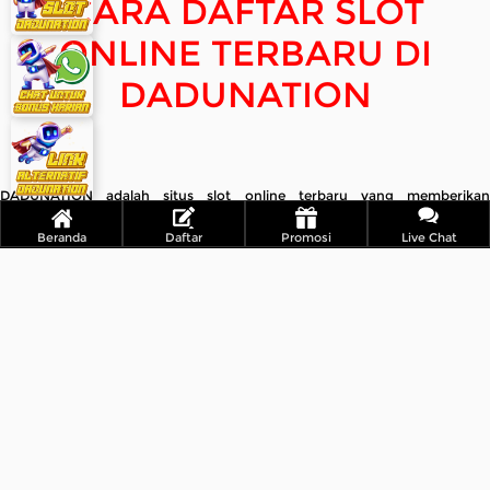
CARA DAFTAR SLOT
ONLINE TERBARU DI
DADUNATION
DADUNATION adalah situs slot online terbaru yang memberikan
kemudahan bagi siapa saja yang ingin bergabung dan menikmati berbagai
permainan slot gacor. Dengan tampilan situs yang user-friendly dan
Beranda
Daftar
Promosi
Live Chat
sistem pendaftaran yang cepat, proses registrasi di DADUNATION bisa
dilakukan hanya dalam hitungan menit, tanpa perlu ribet atau persyaratan
yang menyulitkan.
Langkah pertama untuk mendaftar di DADUNATION adalah mengunjungi
situs resminya melalui browser perangkat Anda. Setelah itu, klik tombol
“Daftar” yang biasanya terletak di pojok kanan atas halaman. Isi formulir
pendaftaran dengan data yang valid, seperti nama pengguna, kata sandi,
nomor telepon aktif, serta rekening bank yang digunakan untuk transaksi
deposit dan penarikan dana.
Setelah mengisi data dengan lengkap dan benar, tekan tombol “Kirim” dan
akun Anda akan langsung aktif. Anda dapat langsung login dan