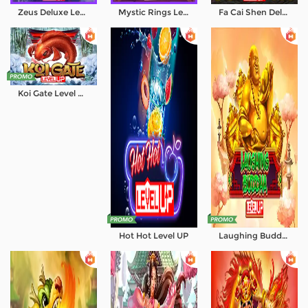
Zeus Deluxe Level UP
Mystic Rings Level UP
Fa Cai Shen Deluxe Level UP
Referral
Promosi
Hubungi Kami
Koi Gate Level UP
Live Chat
Pengaduan Customer
Pilih Bahasa:
MASUK
DAFTAR
Hot Hot Level UP
Laughing Buddha Level UP
&copy; DADUNATION : Login Situs Slot Online
Gampang Menang 2026. Hak Cipta Dilindungi.